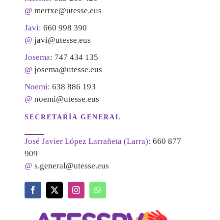
@
mertxe@utesse.eus
Javi:
660 998 390
@
javi@utesse.eus
Josema:
747 434 135
@
josema@utesse.eus
Noemi:
638 886 193
@
noemi@utesse.eus
SECRETARÍA GENERAL
José Javier López Larrañeta (Larra):
660 877
909
@
s.general@utesse.eus