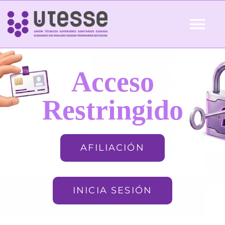
Skip
to
Tog
content
Nav
Inicio
Acceso
QUIÉNES SOMOS
Restringido
ACTUALIDAD
AFILIACIÓN
AFILIACIÓN
INICIA SESIÓN
FORMACIÓN