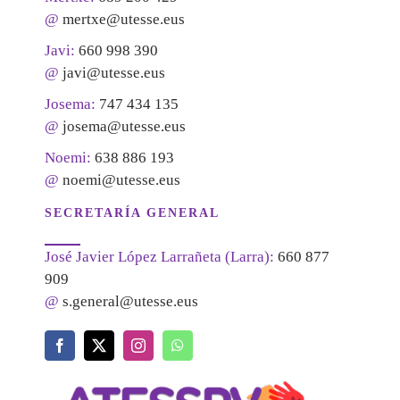
@
mertxe@utesse.eus
Javi:
660 998 390
@
javi@utesse.eus
Josema:
747 434 135
@
josema@utesse.eus
Noemi:
638 886 193
@
noemi@utesse.eus
SECRETARÍA GENERAL
José Javier López Larrañeta (Larra):
660 877
909
@
s.general@utesse.eus