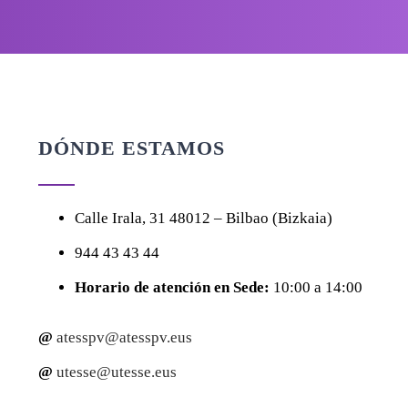
DÓNDE ESTAMOS
Calle
Irala, 31
48012 – Bilbao (Bizkaia)
944 43 43 44
Horario de atención en Sede:
10:00 a 14:00
@
atesspv@atesspv.eus
@
utesse@utesse.eus