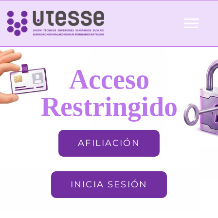
Skip
to
Tog
content
Nav
Inicio
Acceso
QUIÉNES SOMOS
Restringido
ACTUALIDAD
AFILIACIÓN
AFILIACIÓN
INICIA SESIÓN
FORMACIÓN