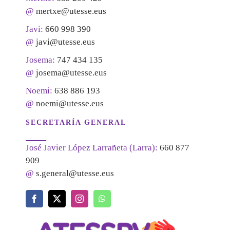
@
mertxe@utesse.eus
Javi:
660 998 390
@
javi@utesse.eus
Josema:
747 434 135
@
josema@utesse.eus
Noemi:
638 886 193
@
noemi@utesse.eus
SECRETARÍA GENERAL
José Javier López Larrañeta (Larra):
660 877
909
@
s.general@utesse.eus