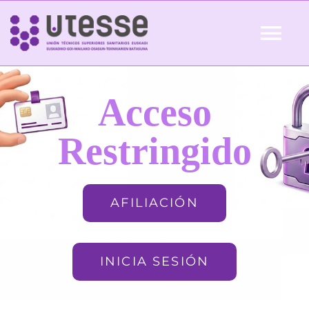
Skip
to
Tog
content
Nav
Inicio
Acceso
QUIÉNES SOMOS
Restringido
ACTUALIDAD
AFILIACIÓN
AFILIACIÓN
INICIA SESIÓN
FORMACIÓN