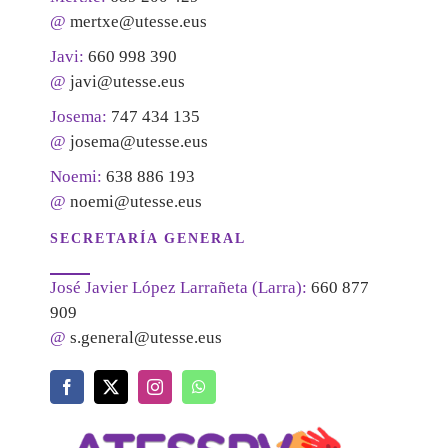
@
mertxe@utesse.eus
Javi:
660 998 390
@
javi@utesse.eus
Josema:
747 434 135
@
josema@utesse.eus
Noemi:
638 886 193
@
noemi@utesse.eus
SECRETARÍA GENERAL
José Javier López Larrañeta (Larra):
660 877
909
@
s.general@utesse.eus