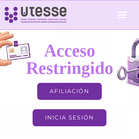
Skip
to
Tog
content
Nav
Inicio
Acceso
QUIÉNES SOMOS
Restringido
ACTUALIDAD
AFILIACIÓN
AFILIACIÓN
INICIA SESIÓN
FORMACIÓN