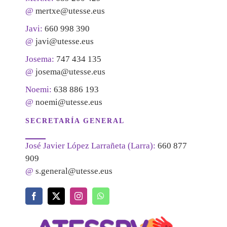
@
mertxe@utesse.eus
Javi:
660 998 390
@
javi@utesse.eus
Josema:
747 434 135
@
josema@utesse.eus
Noemi:
638 886 193
@
noemi@utesse.eus
SECRETARÍA GENERAL
José Javier López Larrañeta (Larra):
660 877
909
@
s.general@utesse.eus