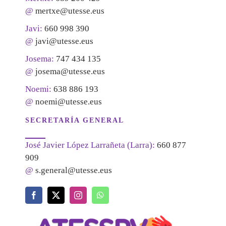
@
mertxe@utesse.eus
Javi:
660 998 390
@
javi@utesse.eus
Josema:
747 434 135
@
josema@utesse.eus
Noemi:
638 886 193
@
noemi@utesse.eus
SECRETARÍA GENERAL
José Javier López Larrañeta (Larra):
660 877
909
@
s.general@utesse.eus