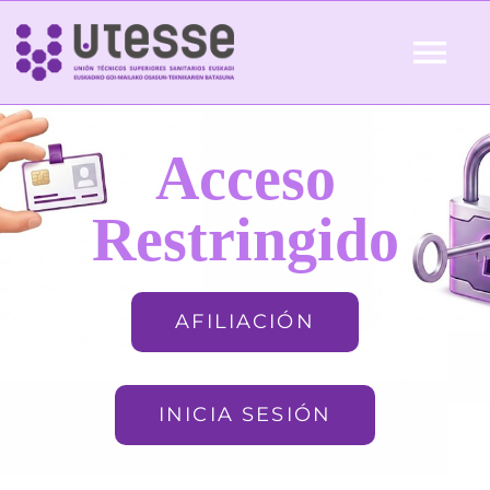
Skip
to
Tog
content
Nav
Inicio
Acceso
QUIÉNES SOMOS
Restringido
ACTUALIDAD
AFILIACIÓN
AFILIACIÓN
INICIA SESIÓN
FORMACIÓN