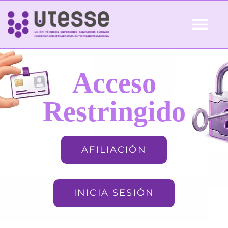
Skip
to
Tog
content
Nav
Inicio
Acceso
QUIÉNES SOMOS
Restringido
ACTUALIDAD
AFILIACIÓN
AFILIACIÓN
INICIA SESIÓN
FORMACIÓN