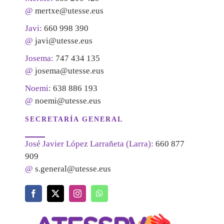
@
mertxe@utesse.eus
Javi:
660 998 390
@
javi@utesse.eus
Josema:
747 434 135
@
josema@utesse.eus
Noemi:
638 886 193
@
noemi@utesse.eus
SECRETARÍA GENERAL
José Javier López Larrañeta (Larra):
660 877
909
@
s.general@utesse.eus