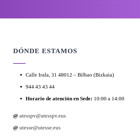
DÓNDE ESTAMOS
Calle
Irala, 31
48012 – Bilbao (Bizkaia)
944 43 43 44
Horario de atención en Sede:
10:00 a 14:00
@
atesspv@atesspv.eus
@
utesse@utesse.eus