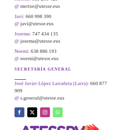
@
mertxe@utesse.eus
Javi:
660 998 390
@
javi@utesse.eus
Josema:
747 434 135
@
josema@utesse.eus
Noemi:
638 886 193
@
noemi@utesse.eus
SECRETARÍA GENERAL
José Javier López Larrañeta (Larra):
660 877
909
@
s.general@utesse.eus