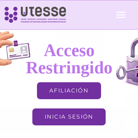
Skip
to
Tog
content
Nav
Inicio
Acceso
QUIÉNES SOMOS
Restringido
ACTUALIDAD
AFILIACIÓN
AFILIACIÓN
INICIA SESIÓN
FORMACIÓN