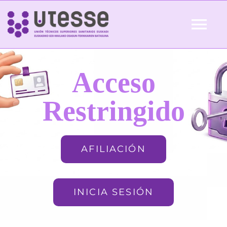
Skip
to
Tog
content
Nav
Inicio
Acceso
QUIÉNES SOMOS
Restringido
ACTUALIDAD
AFILIACIÓN
AFILIACIÓN
INICIA SESIÓN
FORMACIÓN