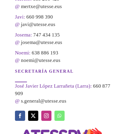
@
mertxe@utesse.eus
Javi:
660 998 390
@
javi@utesse.eus
Josema:
747 434 135
@
josema@utesse.eus
Noemi:
638 886 193
@
noemi@utesse.eus
SECRETARÍA GENERAL
José Javier López Larrañeta (Larra):
660 877
909
@
s.general@utesse.eus