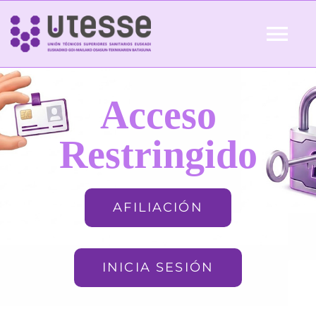
Skip
to
Tog
content
Nav
Inicio
Acceso
QUIÉNES SOMOS
Restringido
ACTUALIDAD
AFILIACIÓN
AFILIACIÓN
INICIA SESIÓN
FORMACIÓN