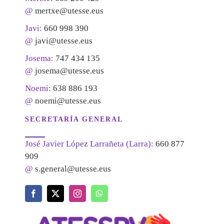
@
mertxe@utesse.eus
Javi:
660 998 390
@
javi@utesse.eus
Josema:
747 434 135
@
josema@utesse.eus
Noemi:
638 886 193
@
noemi@utesse.eus
SECRETARÍA GENERAL
José Javier López Larrañeta (Larra):
660 877
909
@
s.general@utesse.eus