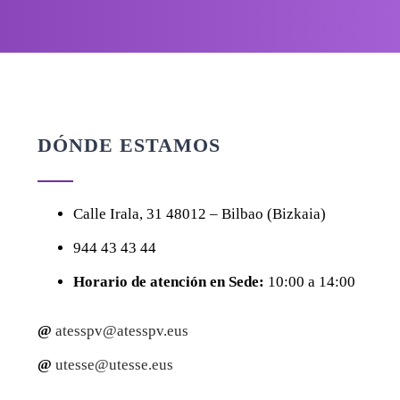
DÓNDE ESTAMOS
Calle
Irala, 31
48012 – Bilbao (Bizkaia)
944 43 43 44
Horario de atención en Sede:
10:00 a 14:00
@
atesspv@atesspv.eus
@
utesse@utesse.eus