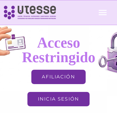
Skip
to
Tog
content
Nav
Inicio
Acceso
QUIÉNES SOMOS
Restringido
ACTUALIDAD
AFILIACIÓN
AFILIACIÓN
INICIA SESIÓN
FORMACIÓN