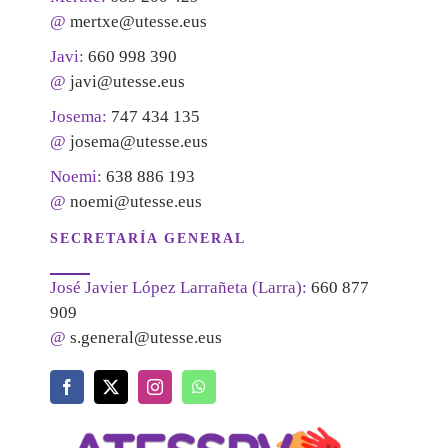
@
mertxe@utesse.eus
Javi:
660 998 390
@
javi@utesse.eus
Josema:
747 434 135
@
josema@utesse.eus
Noemi:
638 886 193
@
noemi@utesse.eus
SECRETARÍA GENERAL
José Javier López Larrañeta (Larra):
660 877
909
@
s.general@utesse.eus