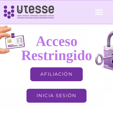
Skip
to
Tog
content
Nav
Inicio
Acceso
QUIÉNES SOMOS
Restringido
ACTUALIDAD
AFILIACIÓN
AFILIACIÓN
INICIA SESIÓN
FORMACIÓN