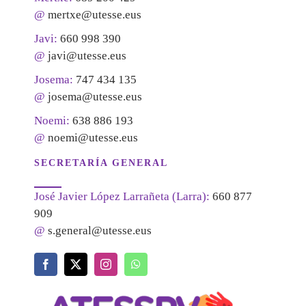
@
mertxe@utesse.eus
Javi:
660 998 390
@
javi@utesse.eus
Josema:
747 434 135
@
josema@utesse.eus
Noemi:
638 886 193
@
noemi@utesse.eus
SECRETARÍA GENERAL
José Javier López Larrañeta (Larra):
660 877
909
@
s.general@utesse.eus