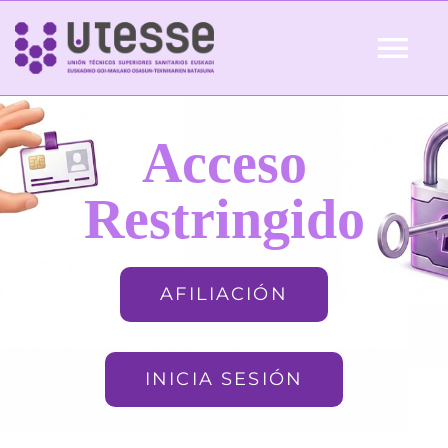
Skip
to
Tog
content
Nav
Inicio
Acceso
QUIÉNES SOMOS
Restringido
ACTUALIDAD
AFILIACIÓN
AFILIACIÓN
INICIA SESIÓN
FORMACIÓN