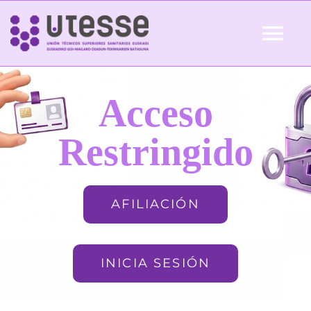
Skip
to
Tog
content
Nav
Inicio
Acceso
QUIÉNES SOMOS
Restringido
ACTUALIDAD
AFILIACIÓN
AFILIACIÓN
INICIA SESIÓN
FORMACIÓN