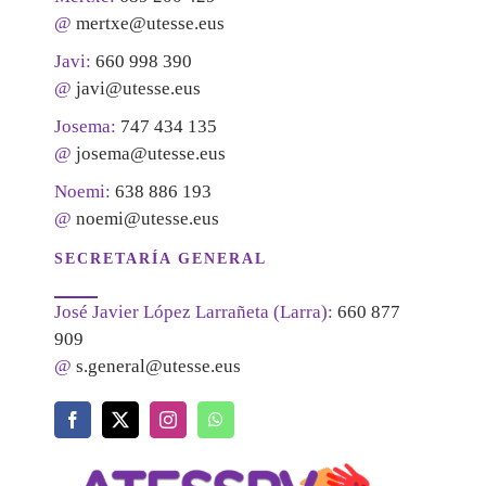
@
mertxe@utesse.eus
Javi:
660 998 390
@
javi@utesse.eus
Josema:
747 434 135
@
josema@utesse.eus
Noemi:
638 886 193
@
noemi@utesse.eus
SECRETARÍA GENERAL
José Javier López Larrañeta (Larra):
660 877
909
@
s.general@utesse.eus