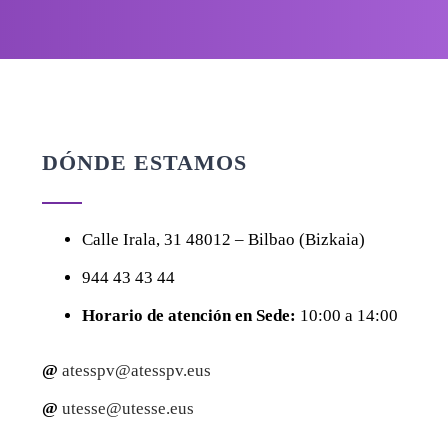
DÓNDE ESTAMOS
Calle
Irala, 31
48012 – Bilbao (Bizkaia)
944 43 43 44
Horario de atención en Sede:
10:00 a 14:00
@
atesspv@atesspv.eus
@
utesse@utesse.eus