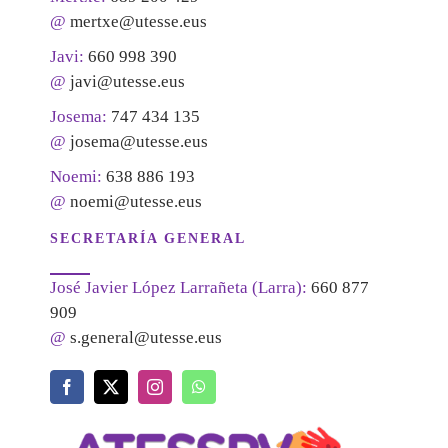
@
mertxe@utesse.eus
Javi:
660 998 390
@
javi@utesse.eus
Josema:
747 434 135
@
josema@utesse.eus
Noemi:
638 886 193
@
noemi@utesse.eus
SECRETARÍA GENERAL
José Javier López Larrañeta (Larra):
660 877
909
@
s.general@utesse.eus