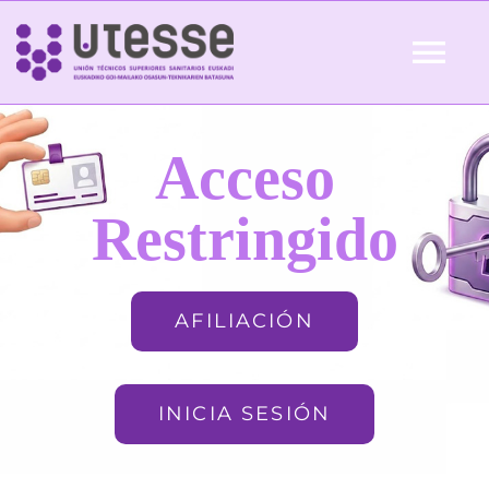
Skip
to
Tog
content
Nav
Inicio
Acceso
QUIÉNES SOMOS
Restringido
ACTUALIDAD
AFILIACIÓN
AFILIACIÓN
INICIA SESIÓN
FORMACIÓN