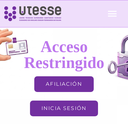
Skip
to
Tog
content
Nav
Inicio
Acceso
QUIÉNES SOMOS
Restringido
ACTUALIDAD
AFILIACIÓN
AFILIACIÓN
INICIA SESIÓN
FORMACIÓN