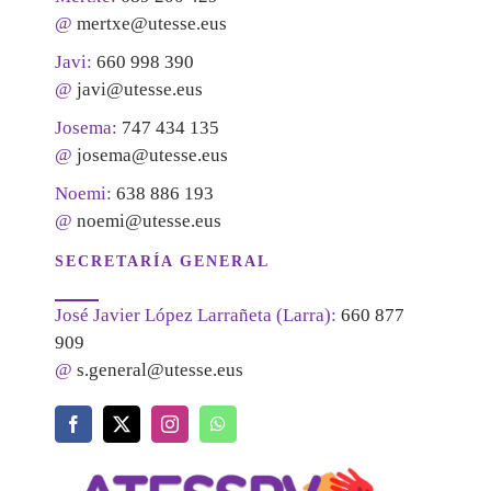
@
mertxe@utesse.eus
Javi:
660 998 390
@
javi@utesse.eus
Josema:
747 434 135
@
josema@utesse.eus
Noemi:
638 886 193
@
noemi@utesse.eus
SECRETARÍA GENERAL
José Javier López Larrañeta (Larra):
660 877
909
@
s.general@utesse.eus