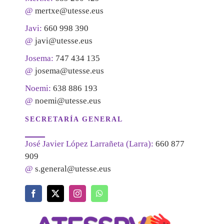
@
mertxe@utesse.eus
Javi:
660 998 390
@
javi@utesse.eus
Josema:
747 434 135
@
josema@utesse.eus
Noemi:
638 886 193
@
noemi@utesse.eus
SECRETARÍA GENERAL
José Javier López Larrañeta (Larra):
660 877
909
@
s.general@utesse.eus