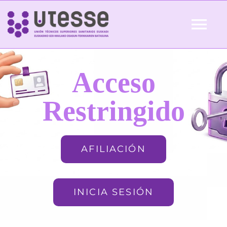
Skip
to
Tog
content
Nav
Inicio
Acceso
QUIÉNES SOMOS
Restringido
ACTUALIDAD
AFILIACIÓN
AFILIACIÓN
INICIA SESIÓN
FORMACIÓN