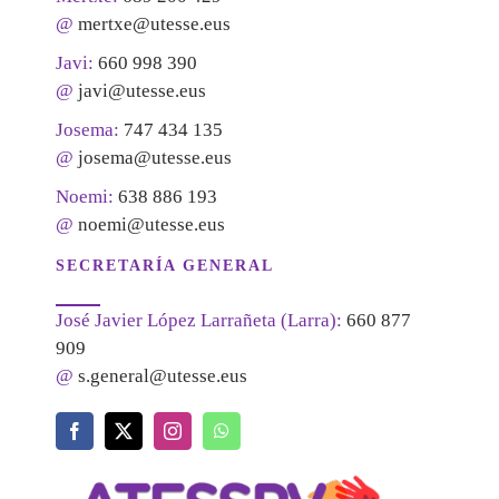
@
mertxe@utesse.eus
Javi:
660 998 390
@
javi@utesse.eus
Josema:
747 434 135
@
josema@utesse.eus
Noemi:
638 886 193
@
noemi@utesse.eus
SECRETARÍA GENERAL
José Javier López Larrañeta (Larra):
660 877
909
@
s.general@utesse.eus