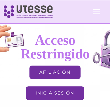
Skip
to
Tog
content
Nav
Inicio
Acceso
QUIÉNES SOMOS
Restringido
ACTUALIDAD
AFILIACIÓN
AFILIACIÓN
INICIA SESIÓN
FORMACIÓN