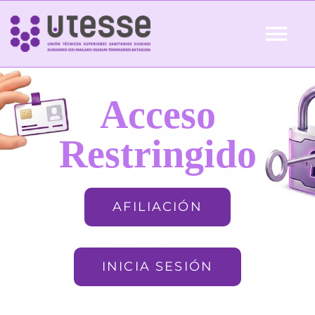
Skip
to
Tog
content
Nav
Inicio
Acceso
QUIÉNES SOMOS
Restringido
ACTUALIDAD
AFILIACIÓN
AFILIACIÓN
INICIA SESIÓN
FORMACIÓN