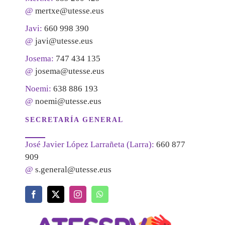
@
mertxe@utesse.eus
Javi:
660 998 390
@
javi@utesse.eus
Josema:
747 434 135
@
josema@utesse.eus
Noemi:
638 886 193
@
noemi@utesse.eus
SECRETARÍA GENERAL
José Javier López Larrañeta (Larra):
660 877
909
@
s.general@utesse.eus