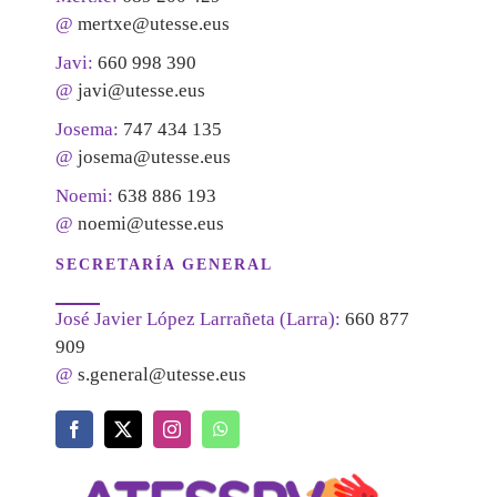
@
mertxe@utesse.eus
Javi:
660 998 390
@
javi@utesse.eus
Josema:
747 434 135
@
josema@utesse.eus
Noemi:
638 886 193
@
noemi@utesse.eus
SECRETARÍA GENERAL
José Javier López Larrañeta (Larra):
660 877
909
@
s.general@utesse.eus