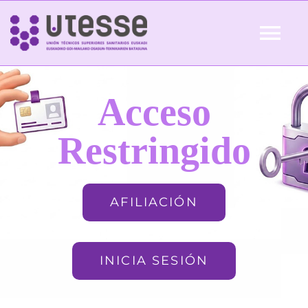
Skip
to
Tog
content
Nav
Inicio
Acceso
QUIÉNES SOMOS
Restringido
ACTUALIDAD
AFILIACIÓN
AFILIACIÓN
INICIA SESIÓN
FORMACIÓN