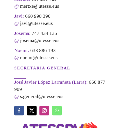
@
mertxe@utesse.eus
Javi:
660 998 390
@
javi@utesse.eus
Josema:
747 434 135
@
josema@utesse.eus
Noemi:
638 886 193
@
noemi@utesse.eus
SECRETARÍA GENERAL
José Javier López Larrañeta (Larra):
660 877
909
@
s.general@utesse.eus