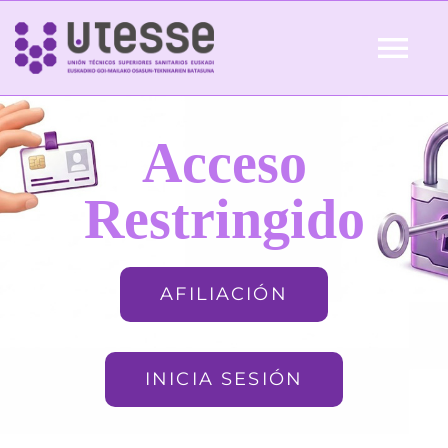
Skip
to
Tog
content
Nav
Inicio
Acceso
QUIÉNES SOMOS
Restringido
ACTUALIDAD
AFILIACIÓN
AFILIACIÓN
INICIA SESIÓN
FORMACIÓN