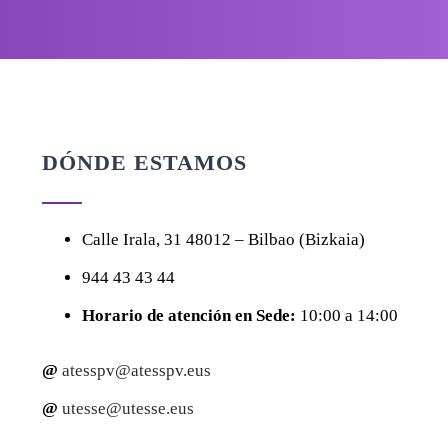
DÓNDE ESTAMOS
Calle
Irala, 31
48012 – Bilbao (Bizkaia)
944 43 43 44
Horario de atención en Sede:
10:00 a 14:00
@
atesspv@atesspv.eus
@
utesse@utesse.eus