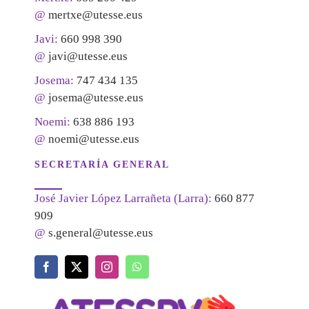
@
mertxe@utesse.eus
Javi:
660 998 390
@
javi@utesse.eus
Josema:
747 434 135
@
josema@utesse.eus
Noemi:
638 886 193
@
noemi@utesse.eus
SECRETARÍA GENERAL
José Javier López Larrañeta (Larra):
660 877
909
@
s.general@utesse.eus