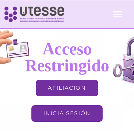
Skip
to
Tog
content
Nav
Inicio
Acceso
QUIÉNES SOMOS
Restringido
ACTUALIDAD
AFILIACIÓN
AFILIACIÓN
INICIA SESIÓN
FORMACIÓN