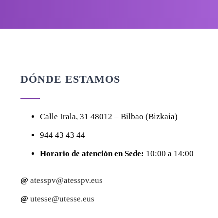
DÓNDE ESTAMOS
Calle
Irala, 31
48012 – Bilbao (Bizkaia)
944 43 43 44
Horario de atención en Sede:
10:00 a 14:00
@
atesspv@atesspv.eus
@
utesse@utesse.eus