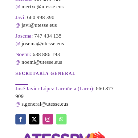
@
mertxe@utesse.eus
Javi:
660 998 390
@
javi@utesse.eus
Josema:
747 434 135
@
josema@utesse.eus
Noemi:
638 886 193
@
noemi@utesse.eus
SECRETARÍA GENERAL
José Javier López Larrañeta (Larra):
660 877
909
@
s.general@utesse.eus