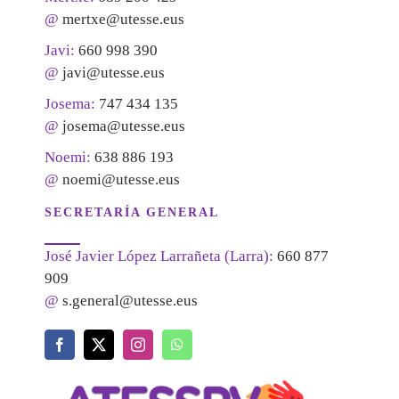
@
mertxe@utesse.eus
Javi:
660 998 390
@
javi@utesse.eus
Josema:
747 434 135
@
josema@utesse.eus
Noemi:
638 886 193
@
noemi@utesse.eus
SECRETARÍA GENERAL
José Javier López Larrañeta (Larra):
660 877
909
@
s.general@utesse.eus