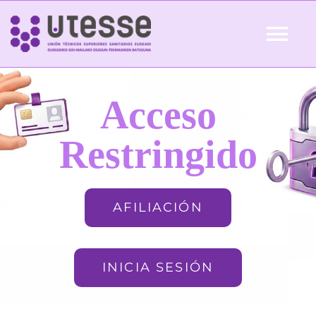
Skip
to
Tog
content
Nav
Inicio
Acceso
QUIÉNES SOMOS
Restringido
ACTUALIDAD
AFILIACIÓN
AFILIACIÓN
INICIA SESIÓN
FORMACIÓN