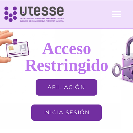
Skip
to
Tog
content
Nav
Inicio
Acceso
QUIÉNES SOMOS
Restringido
ACTUALIDAD
AFILIACIÓN
AFILIACIÓN
INICIA SESIÓN
FORMACIÓN