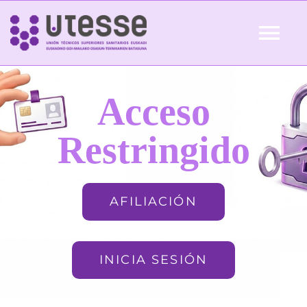
Skip
to
Tog
content
Nav
Inicio
Acceso
QUIÉNES SOMOS
Restringido
ACTUALIDAD
AFILIACIÓN
AFILIACIÓN
INICIA SESIÓN
FORMACIÓN