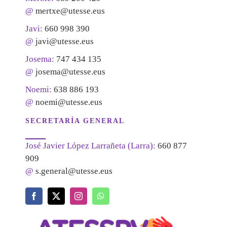
@
mertxe@utesse.eus
Javi:
660 998 390
@
javi@utesse.eus
Josema:
747 434 135
@
josema@utesse.eus
Noemi:
638 886 193
@
noemi@utesse.eus
SECRETARÍA GENERAL
José Javier López Larrañeta (Larra):
660 877
909
@
s.general@utesse.eus