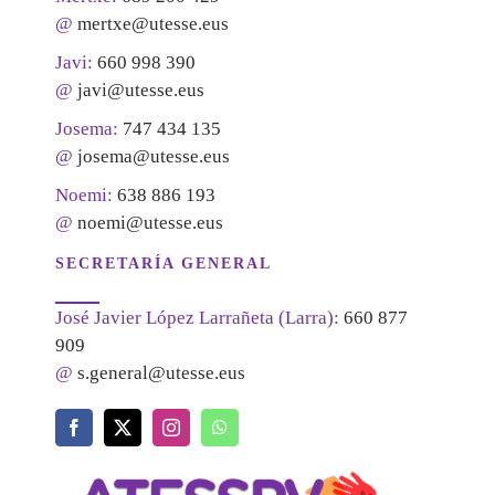
@
mertxe@utesse.eus
Javi:
660 998 390
@
javi@utesse.eus
Josema:
747 434 135
@
josema@utesse.eus
Noemi:
638 886 193
@
noemi@utesse.eus
SECRETARÍA GENERAL
José Javier López Larrañeta (Larra):
660 877
909
@
s.general@utesse.eus