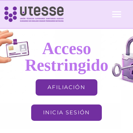
Skip
to
Tog
content
Nav
Inicio
Acceso
QUIÉNES SOMOS
Restringido
ACTUALIDAD
AFILIACIÓN
AFILIACIÓN
INICIA SESIÓN
FORMACIÓN