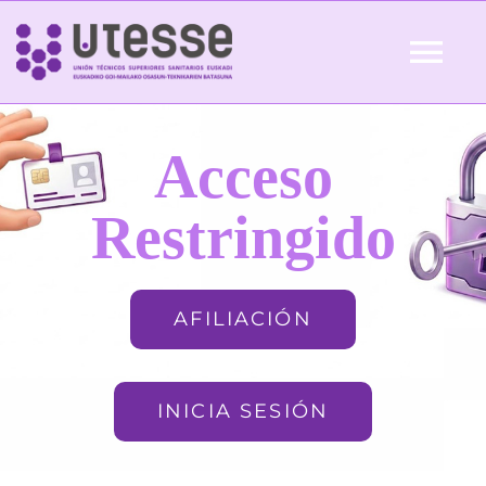
Skip
to
Tog
content
Nav
Inicio
Acceso
QUIÉNES SOMOS
Restringido
ACTUALIDAD
AFILIACIÓN
AFILIACIÓN
INICIA SESIÓN
FORMACIÓN