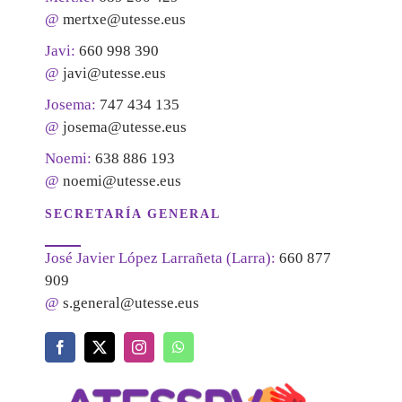
@
mertxe@utesse.eus
Javi:
660 998 390
@
javi@utesse.eus
Josema:
747 434 135
@
josema@utesse.eus
Noemi:
638 886 193
@
noemi@utesse.eus
SECRETARÍA GENERAL
José Javier López Larrañeta (Larra):
660 877
909
@
s.general@utesse.eus