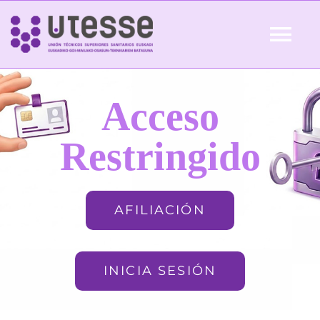
Skip
to
Tog
content
Nav
Inicio
Acceso
QUIÉNES SOMOS
Restringido
ACTUALIDAD
AFILIACIÓN
AFILIACIÓN
INICIA SESIÓN
FORMACIÓN