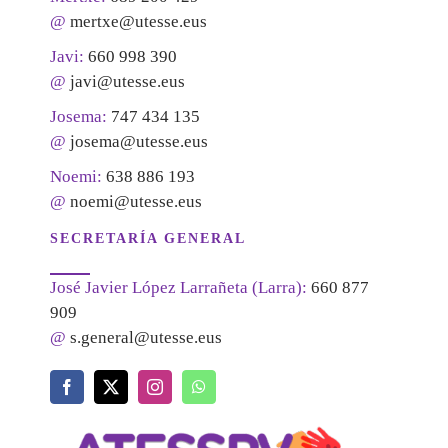
@
mertxe@utesse.eus
Javi:
660 998 390
@
javi@utesse.eus
Josema:
747 434 135
@
josema@utesse.eus
Noemi:
638 886 193
@
noemi@utesse.eus
SECRETARÍA GENERAL
José Javier López Larrañeta (Larra):
660 877
909
@
s.general@utesse.eus