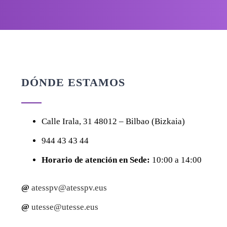
DÓNDE ESTAMOS
Calle
Irala, 31
48012 – Bilbao (Bizkaia)
944 43 43 44
Horario de atención en Sede:
10:00 a 14:00
@
atesspv@atesspv.eus
@
utesse@utesse.eus