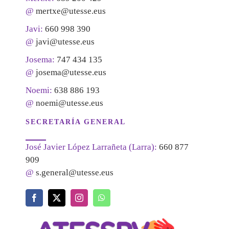
@
mertxe@utesse.eus
Javi:
660 998 390
@
javi@utesse.eus
Josema:
747 434 135
@
josema@utesse.eus
Noemi:
638 886 193
@
noemi@utesse.eus
SECRETARÍA GENERAL
José Javier López Larrañeta (Larra):
660 877
909
@
s.general@utesse.eus