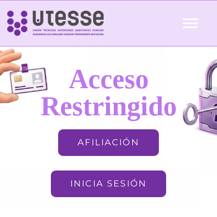
Skip
to
Tog
content
Nav
Inicio
Acceso
QUIÉNES SOMOS
Restringido
ACTUALIDAD
AFILIACIÓN
AFILIACIÓN
INICIA SESIÓN
FORMACIÓN