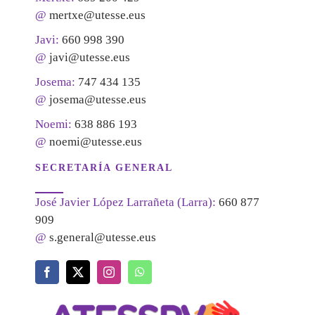
@
mertxe@utesse.eus
Javi:
660 998 390
@
javi@utesse.eus
Josema:
747 434 135
@
josema@utesse.eus
Noemi:
638 886 193
@
noemi@utesse.eus
SECRETARÍA GENERAL
José Javier López Larrañeta (Larra):
660 877
909
@
s.general@utesse.eus