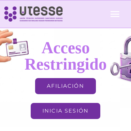
Skip
to
Tog
content
Nav
Inicio
Acceso
QUIÉNES SOMOS
Restringido
ACTUALIDAD
AFILIACIÓN
AFILIACIÓN
INICIA SESIÓN
FORMACIÓN