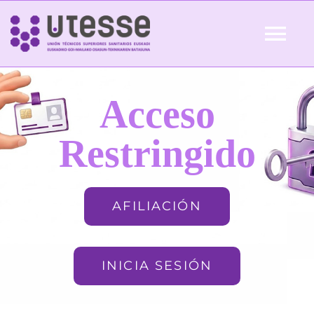
Skip
to
Tog
content
Nav
Inicio
Acceso
QUIÉNES SOMOS
Restringido
ACTUALIDAD
AFILIACIÓN
AFILIACIÓN
INICIA SESIÓN
FORMACIÓN