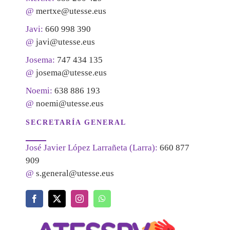
@
mertxe@utesse.eus
Javi:
660 998 390
@
javi@utesse.eus
Josema:
747 434 135
@
josema@utesse.eus
Noemi:
638 886 193
@
noemi@utesse.eus
SECRETARÍA GENERAL
José Javier López Larrañeta (Larra):
660 877
909
@
s.general@utesse.eus