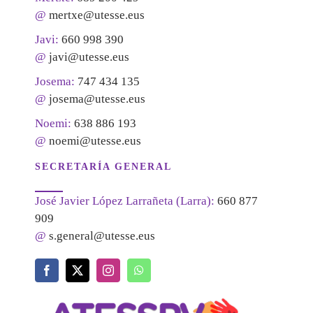
@
mertxe@utesse.eus
Javi:
660 998 390
@
javi@utesse.eus
Josema:
747 434 135
@
josema@utesse.eus
Noemi:
638 886 193
@
noemi@utesse.eus
SECRETARÍA GENERAL
José Javier López Larrañeta (Larra):
660 877
909
@
s.general@utesse.eus