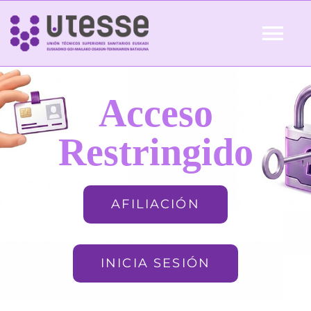
Skip
to
Tog
content
Nav
Inicio
Acceso
QUIÉNES SOMOS
Restringido
ACTUALIDAD
AFILIACIÓN
AFILIACIÓN
INICIA SESIÓN
FORMACIÓN