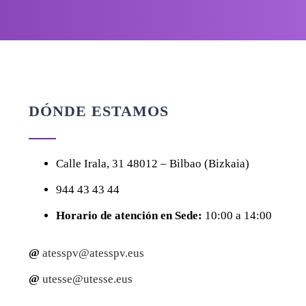
DÓNDE ESTAMOS
Calle
Irala, 31
48012 – Bilbao (Bizkaia)
944 43 43 44
Horario de atención en Sede:
10:00 a 14:00
@
atesspv@atesspv.eus
@
utesse@utesse.eus