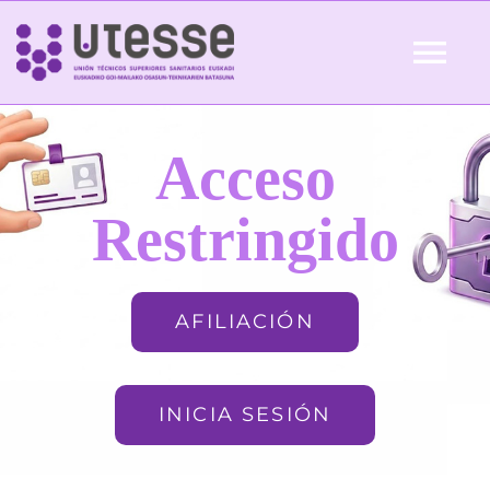
Skip
to
Tog
content
Nav
Inicio
Acceso
QUIÉNES SOMOS
Restringido
ACTUALIDAD
AFILIACIÓN
AFILIACIÓN
INICIA SESIÓN
FORMACIÓN