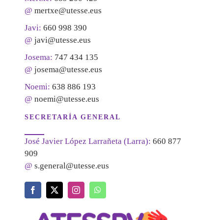
@
mertxe@utesse.eus
Javi:
660 998 390
@
javi@utesse.eus
Josema:
747 434 135
@
josema@utesse.eus
Noemi:
638 886 193
@
noemi@utesse.eus
SECRETARÍA GENERAL
José Javier López Larrañeta (Larra):
660 877
909
@
s.general@utesse.eus