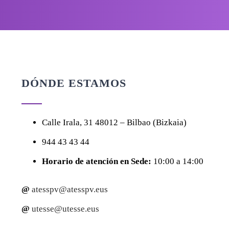
DÓNDE ESTAMOS
Calle
Irala, 31
48012 – Bilbao (Bizkaia)
944 43 43 44
Horario de atención en Sede:
10:00 a 14:00
@
atesspv@atesspv.eus
@
utesse@utesse.eus