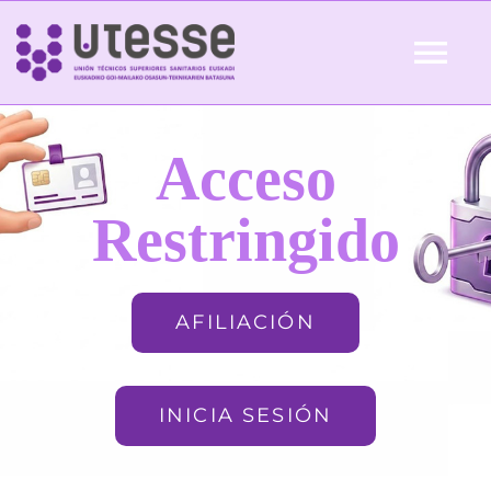
Skip
to
Tog
content
Nav
Inicio
Acceso
QUIÉNES SOMOS
Restringido
ACTUALIDAD
AFILIACIÓN
AFILIACIÓN
INICIA SESIÓN
FORMACIÓN