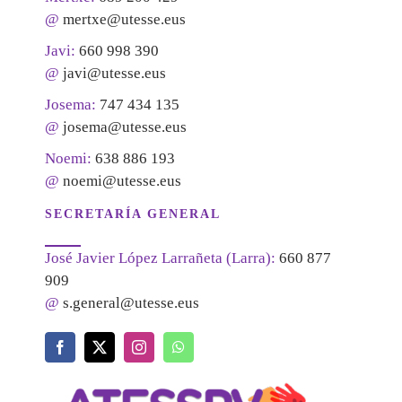
@
mertxe@utesse.eus
Javi:
660 998 390
@
javi@utesse.eus
Josema:
747 434 135
@
josema@utesse.eus
Noemi:
638 886 193
@
noemi@utesse.eus
SECRETARÍA GENERAL
José Javier López Larrañeta (Larra):
660 877
909
@
s.general@utesse.eus