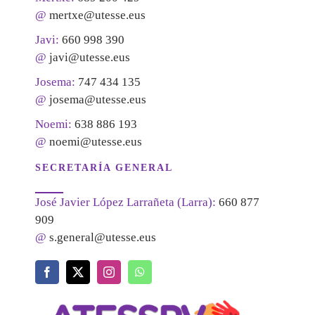
@
mertxe@utesse.eus
Javi:
660 998 390
@
javi@utesse.eus
Josema:
747 434 135
@
josema@utesse.eus
Noemi:
638 886 193
@
noemi@utesse.eus
SECRETARÍA GENERAL
José Javier López Larrañeta (Larra):
660 877
909
@
s.general@utesse.eus