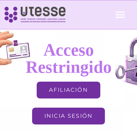
Skip
to
Tog
content
Nav
Inicio
Acceso
QUIÉNES SOMOS
Restringido
ACTUALIDAD
AFILIACIÓN
AFILIACIÓN
INICIA SESIÓN
FORMACIÓN