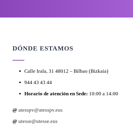
DÓNDE ESTAMOS
Calle
Irala, 31
48012 – Bilbao (Bizkaia)
944 43 43 44
Horario de atención en Sede:
10:00 a 14:00
@
atesspv@atesspv.eus
@
utesse@utesse.eus