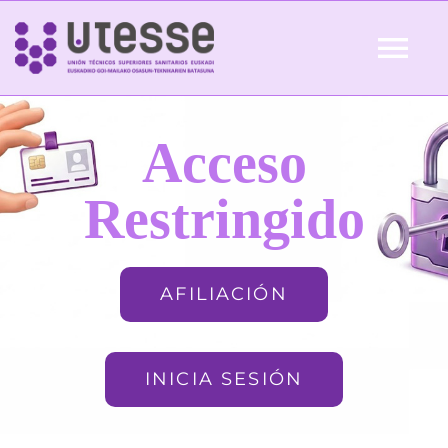
Skip
to
Tog
content
Nav
Inicio
Acceso
QUIÉNES SOMOS
Restringido
ACTUALIDAD
AFILIACIÓN
AFILIACIÓN
INICIA SESIÓN
FORMACIÓN