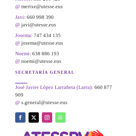
@
mertxe@utesse.eus
Javi:
660 998 390
@
javi@utesse.eus
Josema:
747 434 135
@
josema@utesse.eus
Noemi:
638 886 193
@
noemi@utesse.eus
SECRETARÍA GENERAL
José Javier López Larrañeta (Larra):
660 877
909
@
s.general@utesse.eus