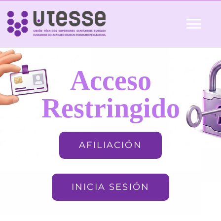
Skip
to
Tog
content
Nav
Inicio
Acceso
QUIÉNES SOMOS
Restringido
ACTUALIDAD
AFILIACIÓN
AFILIACIÓN
INICIA SESIÓN
FORMACIÓN