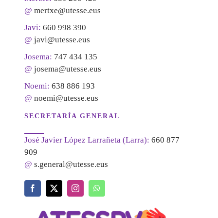
@
mertxe@utesse.eus
Javi:
660 998 390
@
javi@utesse.eus
Josema:
747 434 135
@
josema@utesse.eus
Noemi:
638 886 193
@
noemi@utesse.eus
SECRETARÍA GENERAL
José Javier López Larrañeta (Larra):
660 877
909
@
s.general@utesse.eus