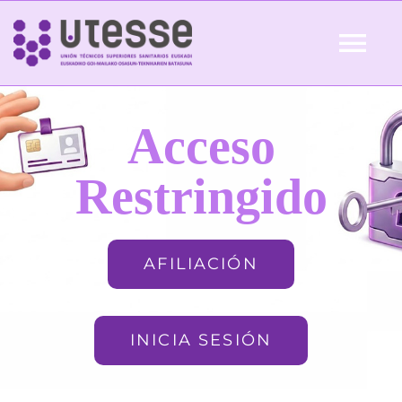
Skip
to
Tog
content
Nav
Inicio
Acceso
QUIÉNES SOMOS
Restringido
ACTUALIDAD
AFILIACIÓN
AFILIACIÓN
INICIA SESIÓN
FORMACIÓN