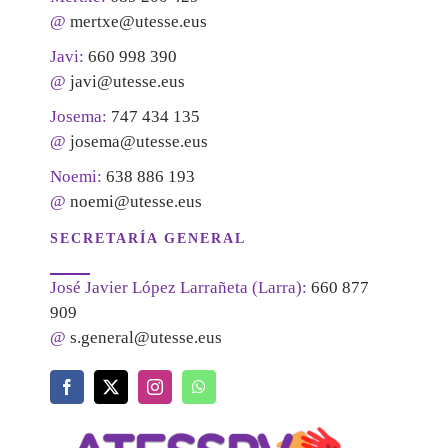
@
mertxe@utesse.eus
Javi:
660 998 390
@
javi@utesse.eus
Josema:
747 434 135
@
josema@utesse.eus
Noemi:
638 886 193
@
noemi@utesse.eus
SECRETARÍA GENERAL
José Javier López Larrañeta (Larra):
660 877
909
@
s.general@utesse.eus