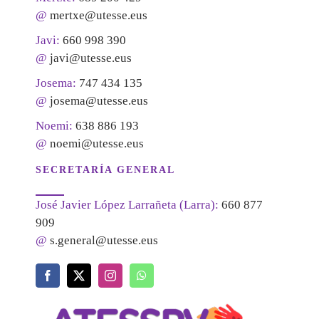
@
mertxe@utesse.eus
Javi:
660 998 390
@
javi@utesse.eus
Josema:
747 434 135
@
josema@utesse.eus
Noemi:
638 886 193
@
noemi@utesse.eus
SECRETARÍA GENERAL
José Javier López Larrañeta (Larra):
660 877
909
@
s.general@utesse.eus