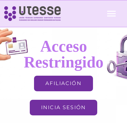
Skip
to
Tog
content
Nav
Inicio
Acceso
QUIÉNES SOMOS
Restringido
ACTUALIDAD
AFILIACIÓN
AFILIACIÓN
INICIA SESIÓN
FORMACIÓN